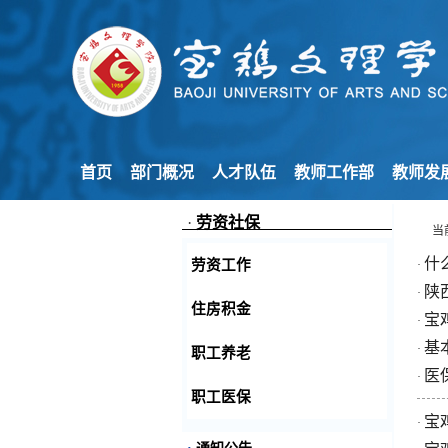
首页
部门概况
人才队伍
教师工作部
教师发
·
劳资社保
当
什
劳资工作
·
陕
·
住房积金
宝
·
基
·
职工养老
医
·
职工医保
宝
·