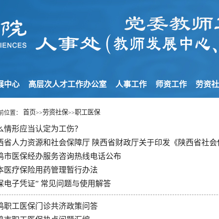
展中心
高层次人才工作办公室
人事工作
师资工作
劳资
首页
劳资社保
职工医保
前位置：
>>
>>
么情形应当认定为工伤？
西省人力资源和社会保障厅 陕西省财政厅关于印发《陕西省社会保
鸡市医保经办服务咨询热线电话公布
本医疗保险用药管理暂行办法
保电子凭证” 常见问题与使用解答
鸡职工医保门诊共济政策问答